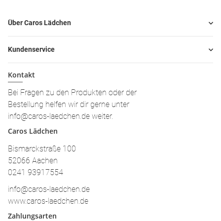
Über Caros Lädchen
Kundenservice
Kontakt
Bei Fragen zu den Produkten oder der
Bestellung helfen wir dir gerne unter
info@caros-laedchen.de weiter.
Caros Lädchen
Bismarckstraße 100
52066 Aachen
0241 93917554
info@caros-laedchen.de
www.caros-laedchen.de
Zahlungsarten