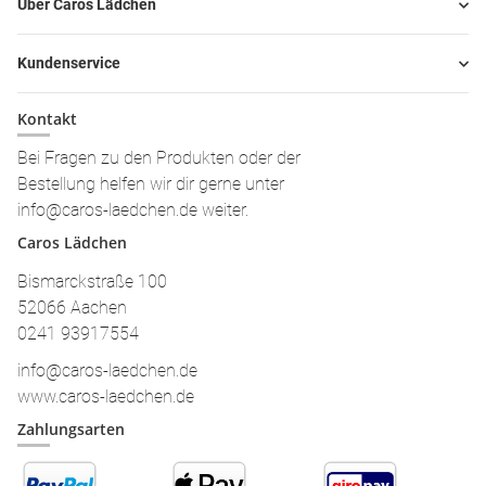
Über Caros Lädchen
Kundenservice
Kontakt
Bei Fragen zu den Produkten oder der
Bestellung helfen wir dir gerne unter
info@caros-laedchen.de weiter.
Caros Lädchen
Bismarckstraße 100
52066 Aachen
0241 93917554
info@caros-laedchen.de
www.caros-laedchen.de
Zahlungsarten