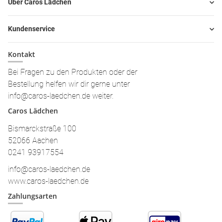
Über Caros Lädchen
Kundenservice
Kontakt
Bei Fragen zu den Produkten oder der
Bestellung helfen wir dir gerne unter
info@caros-laedchen.de weiter.
Caros Lädchen
Bismarckstraße 100
52066 Aachen
0241 93917554
info@caros-laedchen.de
www.caros-laedchen.de
Zahlungsarten