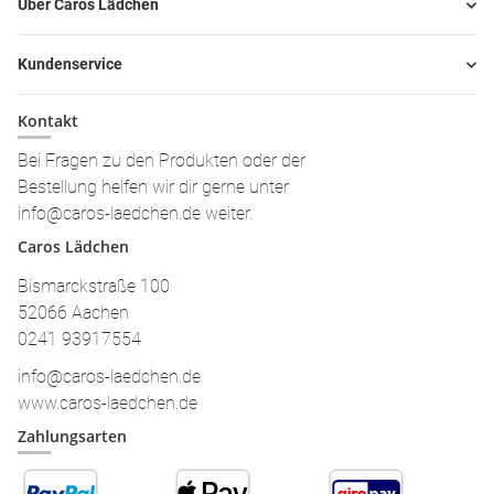
Über Caros Lädchen
Kundenservice
Kontakt
Bei Fragen zu den Produkten oder der
Bestellung helfen wir dir gerne unter
info@caros-laedchen.de weiter.
Caros Lädchen
Bismarckstraße 100
52066 Aachen
0241 93917554
info@caros-laedchen.de
www.caros-laedchen.de
Zahlungsarten